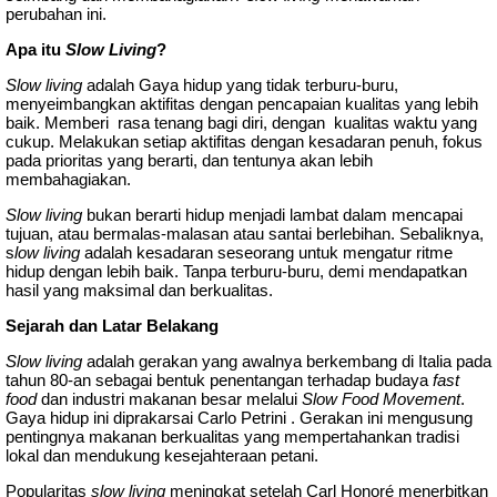
perubahan ini.
Apa itu
Slow Living
?
Slow living
adalah Gaya hidup yang tidak terburu-buru,
menyeimbangkan aktifitas dengan pencapaian kualitas yang lebih
baik. Memberi rasa tenang bagi diri, dengan kualitas waktu yang
cukup. Melakukan setiap aktifitas dengan kesadaran penuh, fokus
pada prioritas yang berarti, dan tentunya akan lebih
membahagiakan.
Slow living
bukan berarti hidup menjadi lambat dalam mencapai
tujuan, atau bermalas-malasan atau santai berlebihan. Sebaliknya,
s
low living
adalah kesadaran seseorang untuk mengatur ritme
hidup dengan lebih baik. Tanpa terburu-buru, demi mendapatkan
hasil yang maksimal dan berkualitas.
Sejarah dan Latar Belakang
Slow living
adalah gerakan yang awalnya berkembang di Italia pada
tahun 80-an sebagai bentuk penentangan terhadap budaya
fast
food
dan industri makanan besar melalui
Slow Food Movement
.
Gaya hidup ini diprakarsai Carlo Petrini . Gerakan ini mengusung
pentingnya makanan berkualitas yang mempertahankan tradisi
lokal dan mendukung kesejahteraan petani.
Popularitas
slow living
meningkat setelah Carl Honoré menerbitkan