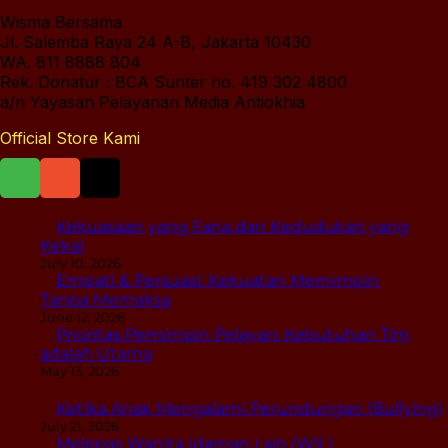
Wisma Bersama
Jl. Salemba Raya 24 A-B, Jakarta 10430
WA. 811 8888 804
Rek. Donatur : BCA Sunter no. 419 302 4800
a/n Yayasan Pelayanan Media Antiokhia
Official Store Kami
Kekuasaan yang Fana dan Kedudukan yang
Kekal
July 10, 2026
Empati & Persuasi: Kekuatan Memimpin
Tanpa Memaksa
June 12, 2026
Prioritas Pemimpin Pelayan: Kebutuhan Tim
adalah Utama
May 13, 2026
Ketika Anak Mengalami Perundungan (Bullying)
July 21, 2026
Melepas Wanita Idaman Lain (WIL)