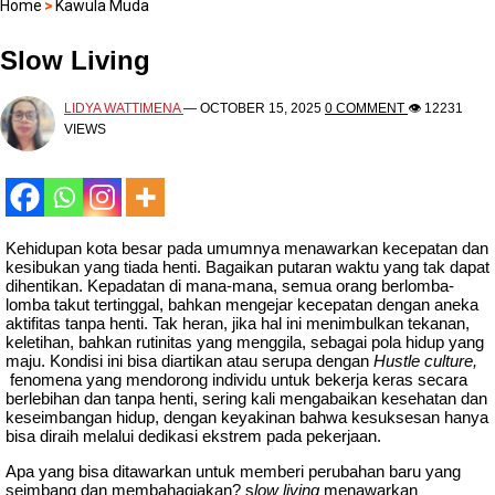
Home
>
Kawula Muda
Slow Living
LIDYA WATTIMENA
—
OCTOBER 15, 2025
0 COMMENT
👁 12231
VIEWS
Kehidupan kota besar pada umumnya menawarkan kecepatan dan
kesibukan yang tiada henti. Bagaikan putaran waktu yang tak dapat
dihentikan. Kepadatan di mana-mana, semua orang berlomba-
lomba takut tertinggal, bahkan mengejar kecepatan dengan aneka
aktifitas tanpa henti. Tak heran, jika hal ini menimbulkan tekanan,
keletihan, bahkan rutinitas yang menggila, sebagai pola hidup yang
maju. Kondisi ini bisa diartikan atau serupa dengan
Hustle culture,
fenomena yang mendorong individu untuk bekerja keras secara
berlebihan dan tanpa henti, sering kali mengabaikan kesehatan dan
keseimbangan hidup, dengan keyakinan bahwa kesuksesan hanya
bisa diraih melalui dedikasi ekstrem pada pekerjaan.
Apa yang bisa ditawarkan untuk memberi perubahan baru yang
seimbang dan membahagiakan? s
low living
menawarkan