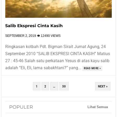
Salib Ekspresi Cinta Kasih
SEPTEMBER 2, 2019
👁 12490 VIEWS
Ringkasan kotbah Pdt. Bigman Sirait Jumat Agung, 24
September 2010 “SALIB EKSPRESI CINTA KASIH” Matius
27 : 45-46 Salah satu perkataan Yesus di atas kayu salib
adalah “Eli, Eli, lama sabakhtani?” yang...
READ MORE »
POSTS
1
2
…
30
NEXT »
PAGINATION
POPULER
Lihat Semua