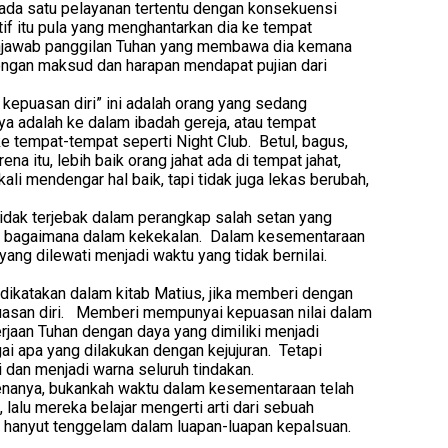
us pada satu pelayanan tertentu dengan konsekuensi
if itu pula yang menghantarkan dia ke tempat
 menjawab panggilan Tuhan yang membawa dia kemana
dengan maksud dan harapan mendapat pujian dari
i kepuasan diri” ini adalah orang yang sedang
ya adalah ke dalam ibadah gereja, atau tempat
e tempat-tempat seperti Night Club. Betul, bagus,
a itu, lebih baik orang jahat ada di tempat jahat,
kali mendengar hal baik, tapi tidak juga lekas berubah,
 tidak terjebak dalam perangkap salah setan yang
, bagaimana dalam kekekalan. Dalam kesementaraan
ng dilewati menjadi waktu yang tidak bernilai.
 dikatakan dalam kitab Matius, jika memberi dengan
puasan diri. Memberi mempunyai kepuasan nilai dalam
jaan Tuhan dengan daya yang dimiliki menjadi
i apa yang dilakukan dengan kejujuran. Tetapi
i dan menjadi warna seluruh tindakan.
karenanya, bukankah waktu dalam kesementaraan telah
 lalu mereka belajar mengerti arti dari sebuah
 dan hanyut tenggelam dalam luapan-luapan kepalsuan.