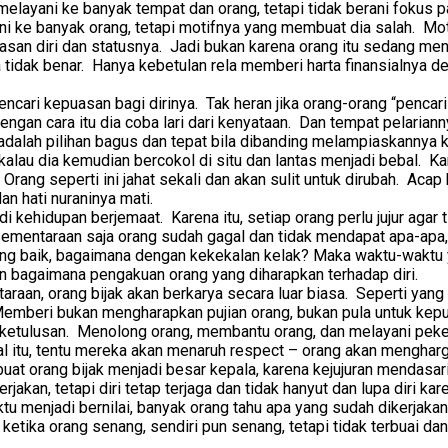
etul melayani ke banyak tempat dan orang, tetapi tidak berani fok
i ke banyak orang, tetapi motifnya yang membuat dia salah. Mot
muasan diri dan statusnya. Jadi bukan karena orang itu sedang
 tidak benar. Hanya kebetulan rela memberi harta finansialnya 
mencari kepuasan bagi dirinya. Tak heran jika orang-orang “pencar
gan cara itu dia coba lari dari kenyataan. Dan tempat pelariann
adalah pilihan bagus dan tepat bila dibanding melampiaskannya k
alau dia kemudian bercokol di situ dan lantas menjadi bebal. Karen
Orang seperti ini jahat sekali dan akan sulit untuk dirubah. Acap 
n hati nuraninya mati.
di kehidupan berjemaat. Karena itu, setiap orang perlu jujur agar
mentaraan saja orang sudah gagal dan tidak mendapat apa-apa
ang baik, bagaimana dengan kekekalan kelak? Maka waktu-waktu ya
dan bagaimana pengakuan orang yang diharapkan terhadap diri.
raan, orang bijak akan berkarya secara luar biasa. Seperti yang
 Memberi bukan mengharapkan pujian orang, bukan pula untuk ke
ketulusan. Menolong orang, membantu orang, dan melayani peker
l itu, tentu mereka akan menaruh respect – orang akan mengharga
uat orang bijak menjadi besar kepala, karena kejujuran mendasar
jakan, tetapi diri tetap terjaga dan tidak hanyut dan lupa diri 
tu menjadi bernilai, banyak orang tahu apa yang sudah dikerjakan,
k, ketika orang senang, sendiri pun senang, tetapi tidak terbuai