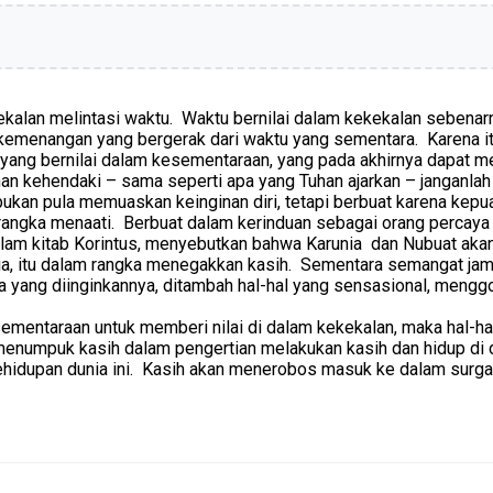
kekalan melintasi waktu. Waktu bernilai dalam kekekalan sebe
 kemenangan yang bergerak dari waktu yang sementara. Karena i
ng bernilai dalam kesementaraan, yang pada akhirnya dapat me
han kehendaki – sama seperti apa yang Tuhan ajarkan – janganlah 
ukan pula memuaskan keinginan diri, tetapi berbuat karena kepu
rangka menaati. Berbuat dalam kerinduan sebagai orang percaya
m kitab Korintus, menyebutkan bahwa Karunia dan Nubuat akan ha
ia, itu dalam rangka menegakkan kasih. Sementara semangat jam
apa yang diinginkannya, ditambah hal-hal yang sensasional, meng
esementaraan untuk memberi nilai di dalam kekekalan, maka hal-h
menumpuk kasih dalam pengertian melakukan kasih dan hidup di 
kehidupan dunia ini. Kasih akan menerobos masuk ke dalam surga