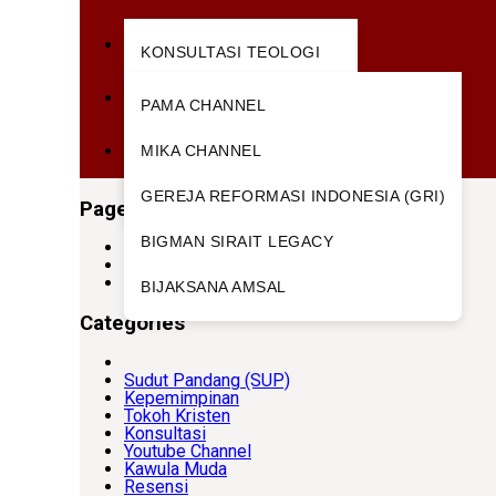
Youtube Channel
KONSULTASI TEOLOGI
KONSULTASI KELUARGA
Kawula Muda
PAMA CHANNEL
KONSULTASI KESEHATAN
MIKA CHANNEL
Resensi
KONSULTASI HUKUM
GEREJA REFORMASI INDONESIA (GRI)
Pages
BIGMAN SIRAIT LEGACY
Buku
Sinergi Pelayanan
Log In
BIJAKSANA AMSAL
Categories
Sudut Pandang (SUP)
Kepemimpinan
Tokoh Kristen
Konsultasi
Youtube Channel
Kawula Muda
Resensi