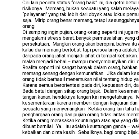
Ciri lain pecinta status “orang baik” ini, dia getol b
risikonya. Memang, bukan sesuatu yang salah melayan
“pelayanan” yang tak lebih dari obyek atau lokus pe
saja. Mirip orang benar memang, tetapi sesungguhnya
orang.
Di samping ingin pujian, orang-orang seperti ini juga 
mengalami stress berat, banyak permasalahan, yang den
persekutuan. Mungkin orang akan beropini, bahwa itu 
kalau dia memang bertobat, tapi persoalannya adalah, k
daripada orang jahat menjadi jahat di tempat kebaikan. 
malah menjadi bebal – mampu menyembunyikan diri, da
Realita seperti ini sangat banyak dalam orang, bahkan 
memang senang dengan kemunafikan. Jika dalam kese
orang tidak berhasil menemukan nilai tentang hidup y
Karena semua berorientasi pada diri, kepuasan diri, 
Beda betul dengan sikap orang bijak. Dalam kesementa
tangan kanan, hendaknya tangan kiri mengetahuinya.
kesementaraan karena memberi dengan kejujuran dan 
sesuatu yang menyenangkan. Ketika orang lain tahu ha
penghargaan orang dan pujian orang tidak lantas memb
Ketika orang merasakan keuntungan atas apa yang diker
dibuat bernilai. Ya… itu adalah keuntungan ganda – wak
kebaikan dan cinta kasih. Sebaliknya, bagi orang bija