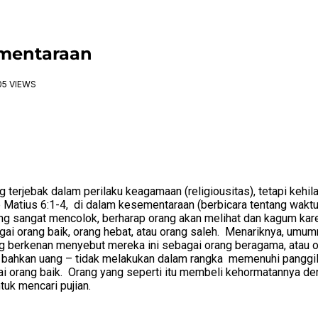
ementaraan
05 VIEWS
terjebak dalam perilaku keagamaan (religiousitas), tetapi kehilan
ab Matius 6:1-4, di dalam kesementaraan (berbicara tentang wakt
sangat mencolok, berharap orang akan melihat dan kagum karenan
gai orang baik, orang hebat, atau orang saleh. Menariknya, umum
ng berkenan menyebut mereka ini sebagai orang beragama, atau o
hkan uang – tidak melakukan dalam rangka memenuhi panggilan Tu
ai orang baik. Orang yang seperti itu membeli kehormatannya den
uk mencari pujian.